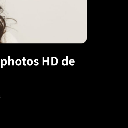
s photos HD de
s