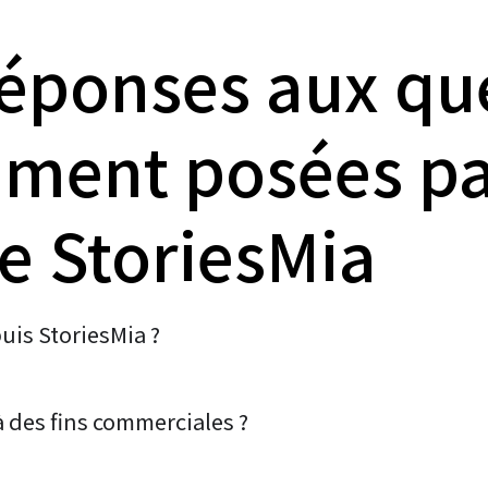
réponses aux que
ment posées pa
de StoriesMia
is StoriesMia ?
à des fins commerciales ?