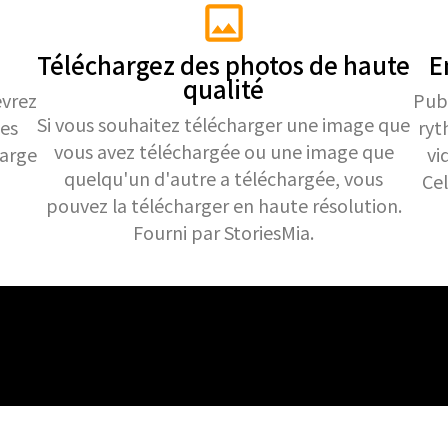
Téléchargez des photos de haute
E
qualité
evrez
Publ
Si vous souhaitez télécharger une image que
des
ryt
vous avez téléchargée ou une image que
harge
vi
quelqu'un d'autre a téléchargée, vous
Cel
pouvez la télécharger en haute résolution.
Fourni par StoriesMia.